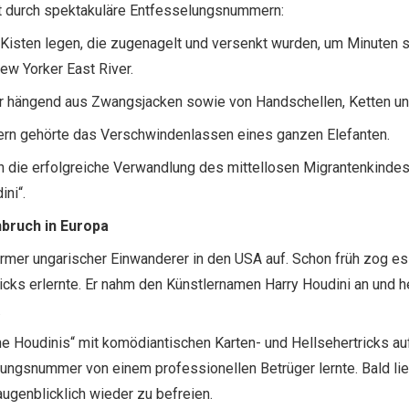
t durch spektakuläre Entfesselungsnummern:
n Kisten legen, die zugenagelt und versenkt wurden, um Minuten 
ew Yorker East River.
er hängend aus Zwangsjacken sowie von Handschellen, Ketten und
n gehörte das Verschwindenlassen eines ganzen Elefanten.
ch die erfolgreiche Verwandlung des mittellosen Migrantenkindes
ni“.
bruch in Europa
rmer ungarischer Einwanderer in den USA auf. Schon früh zog es 
cks erlernte. Er nahm den Künstlernamen Harry Houdini an und he
.
he Houdinis“ mit komödiantischen Karten- und Hellsehertricks au
ungsnummer von einem professionellen Betrüger lernte. Bald ließ
augenblicklich wieder zu befreien.