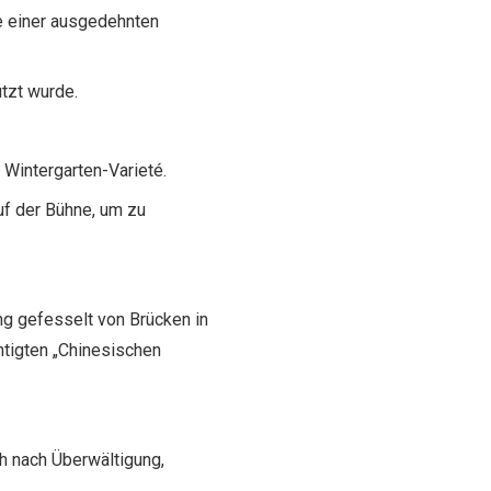
e einer ausgedehnten
utzt wurde.
 Wintergarten-Varieté.
f der Bühne, um zu
ng gefesselt von Brücken in
htigten „Chinesischen
h nach Überwältigung,