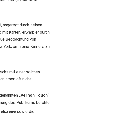
i, angeregt durch seinen
 mit Karten, erwarb er durch
enaue Beobachtung von
 York, um seine Karriere als
ricks mit einer solchen
anismen oft nicht
sogenannten
„Vernon Touch“
ührung des Publikums beruhte.
gelszene
sowie die