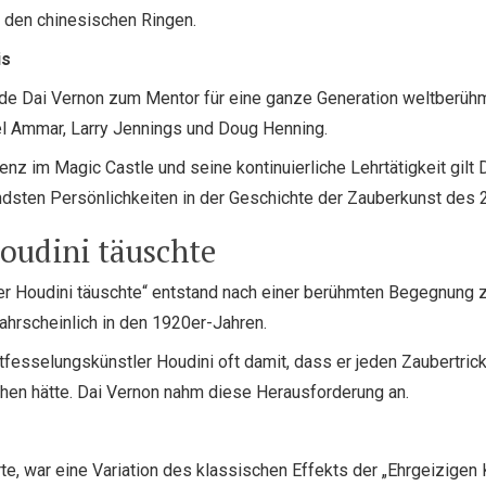
 den chinesischen Ringen.
is
rde Dai Vernon zum Mentor für eine ganze Generation weltberühm
l Ammar, Larry Jennings und Doug Henning.
enz im Magic Castle und seine kontinuierliche Lehrtätigkeit gilt 
ndsten Persönlichkeiten in der Geschichte der Zauberkunst des 2
Houdini täuschte
er Houdini täuschte“ entstand nach einer berühmten Begegnung 
ahrscheinlich in den 1920er-Jahren.
ntfesselungskünstler Houdini oft damit, dass er jeden Zaubertrick
ehen hätte. Dai Vernon nahm diese Herausforderung an.
te, war eine Variation des klassischen Effekts der „Ehrgeizigen K