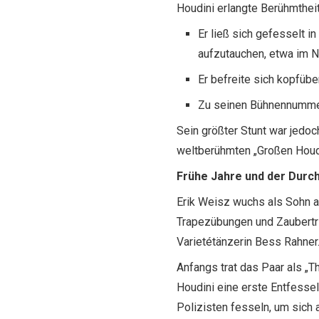
Houdini erlangte Berühmthei
Er ließ sich gefesselt i
aufzutauchen, etwa im N
Er befreite sich kopfüb
Zu seinen Bühnennummer
Sein größter Stunt war jedo
weltberühmten „Großen Houdi
Frühe Jahre und der Durch
Erik Weisz wuchs als Sohn a
Trapezübungen und Zaubertri
Varietétänzerin Bess Rahner
Anfangs trat das Paar als „T
Houdini eine erste Entfessel
Polizisten fesseln, um sich 