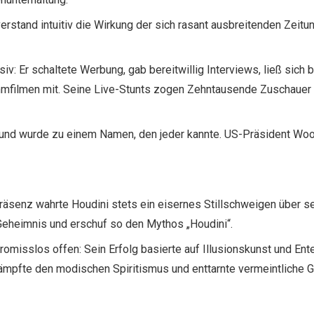
erstand intuitiv die Wirkung der sich rasant ausbreitenden Zeitu
iv: Er schaltete Werbung, gab bereitwillig Interviews, ließ sich 
ummfilmen mit. Seine Live-Stunts zogen Zehntausende Zuschauer 
en und wurde zu einem Namen, den jeder kannte. US-Präsident Woo
äsenz wahrte Houdini stets ein eisernes Stillschweigen über se
 Geheimnis und erschuf so den Mythos „Houdini“.
omisslos offen: Sein Erfolg basierte auf Illusionskunst
und Ente
ämpfte den modischen Spiritismus und enttarnte vermeintliche G