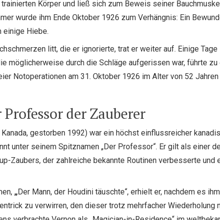
 trainierten Körper und ließ sich zum Beweis seiner Bauchmuskelk
mmer wurde ihm Ende Oktober 1926 zum Verhängnis: Ein Bewunder
 einige Hiebe.
hschmerzen litt, die er ignorierte, trat er weiter auf. Einige Ta
e möglicherweise durch die Schläge aufgerissen war, führte zu e
weier Notoperationen am 31. Oktober 1926 im Alter von 52 Jahren
 Professor der Zauberer
 Kanada, gestorben 1992) war ein höchst einflussreicher kanadi
nnt unter seinem Spitznamen „Der Professor“. Er gilt als einer d
up-Zaubers, der zahlreiche bekannte Routinen verbesserte und 
men,
„
Der Mann, der Houdini täuschte“, erhielt er, nachdem es ih
entrick zu verwirren, den dieser trotz mehrfacher Wiederholung n
ens verbrachte Vernon als „Magician-in-Residence“ im weltbeka