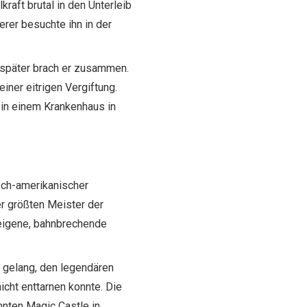
raft brutal in den Unterleib
er besuchte ihn in der
ge später brach er zusammen.
iner eitrigen Vergiftung.
 in einem Krankenhaus in
sch-amerikanischer
er größten Meister der
eigene, bahnbrechende
m gelang, den legendären
icht enttarnen konnte. Die
nnten Magic Castle in