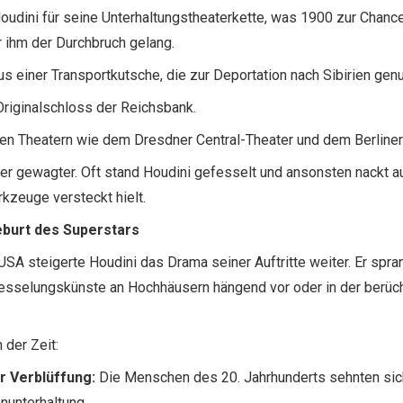
oudini für seine Unterhaltungstheaterkette, was 1900 zur Chanc
r ihm der Durchbruch gelang.
s einer Transportkutsche, die zur Deportation nach Sibirien gen
Originalschloss der Reichsbank.
ften Theatern wie dem Dresdner Central-Theater und dem Berliner
 gewagter. Oft stand Houdini gefesselt und ansonsten nackt au
kzeuge versteckt hielt.
eburt des Superstars
USA steigerte Houdini das Drama seiner Auftritte weiter. Er spra
fesselungskünste an Hochhäusern hängend vor oder in der berüc
 der Zeit:
r Verblüffung:
Die Menschen des 20. Jahrhunderts sehnten sic
nunterhaltung.